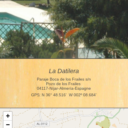
La Datilera
Paraje Boca de los Frailes s/n
Pozo de los Frailes
04117-Níjar-Almería-Espagne
GPS: N 36° 48.516’ W 002º 08.684’
+
−