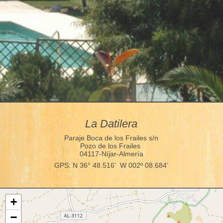
La Datilera
Paraje Boca de los Frailes s/n
Pozo de los Frailes
04117-Níjar-Almería
GPS: N 36° 48.516’ W 002º 08.684’
+
−