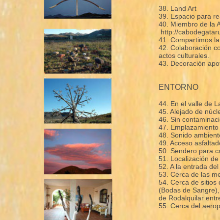
38. Land Art
39. Espacio para rea
40. Miembro de la A
http://cabodegatar
41. Compartimos la c
42. Colaboración co
actos culturales.
43. Decoración apoy
ENTORNO
44. En el valle de L
45. Alejado de núc
46. Sin contaminaci
47. Emplazamiento e
48. Sonido ambiente
49. Acceso asfaltad
50. Sendero para c
51. Localización de
52. A la entrada de
53. Cerca de las me
54. Cerca de sitios 
(Bodas de Sangre), 
de Rodalquilar entr
55. Cerca del aerop