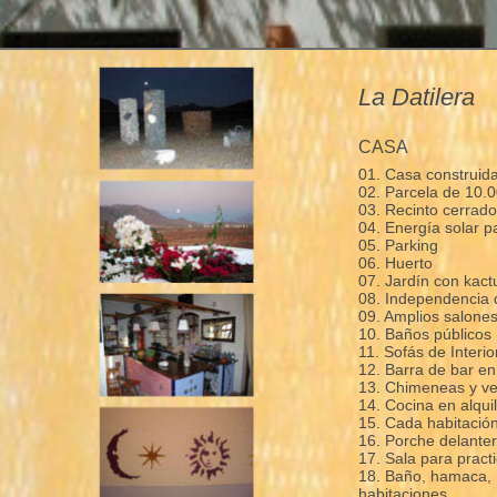
La Datilera
CASA
01. Casa construida
02. Parcela de 10.
03. Recinto cerrad
04. Energía solar 
05. Parking
06. Huerto
07. Jardín con kact
08. Independencia d
09. Amplios salone
10. Baños públicos
11. Sofás de Interior
12. Barra de bar en
13. Chimeneas y ve
14. Cocina en alquil
15. Cada habitación
16. Porche delanter
17. Sala para practi
18. Baño, hamaca, m
habitaciones