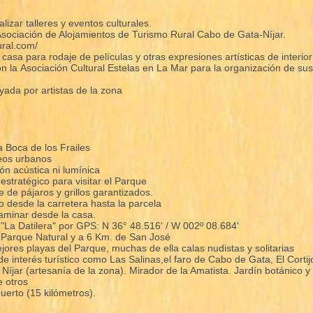
lizar talleres y eventos culturales.
sociación de Alojamientos de Turismo Rural Cabo de Gata-Níjar.
ural.com/
asa para rodaje de películas y otras expresiones artísticas de interior y
n la Asociación Cultural Estelas en La Mar para la organización de su
ada por artistas de la zona
a Boca de los Frailes
leos urbanos
ón acústica ni lumínica
stratégico para visitar el Parque
 de pájaros y grillos garantizados.
o desde la carretera hasta la parcela
aminar desde la casa.
 "La Datilera" por GPS: N 36° 48.516' / W 002º 08.684'
l Parque Natural y a 6 Km. de San José
jores playas del Parque, muchas de ella calas nudistas y solitarias
de interés turístico como Las Salinas,el faro de Cabo de Gata, El Cortijo
Níjar (artesanía de la zona). Mirador de la Amatista. Jardín botánico y
e otros
uerto (15 kilómetros).