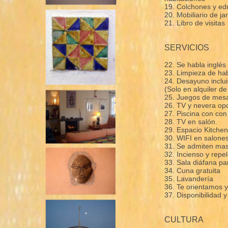
19. Colchones y ed
20. Mobiliario de j
21. Libro de visitas
SERVICIOS
22. Se habla inglés
23. Limpieza de hab
24. Desayuno incluid
(Solo en alquiler de
25. Juegos de mes
26. TV y nevera opc
27. Piscina con con
28. TV en salón.
29. Espacio Kitchen
30. WIFI en salon
31. Se admiten masc
32. Incienso y repe
33. Sala diáfana pa
34. Cuna gratuita
35. Lavandería
36. Te orientamos y
37. Disponibilidad 
CULTURA