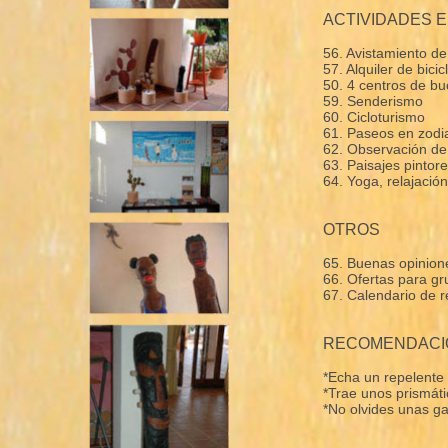
ACTIVIDADES E
56. Avistamiento de
57. Alquiler de bicic
50. 4 centros de b
59. Senderismo
60. Cicloturismo
61. Paseos en zodi
62. Observación de 
63. Paisajes pintore
64. Yoga, relajació
OTROS
65. Buenas opinione
66. Ofertas para g
67. Calendario de r
RECOMENDACI
*Echa un repelente
*Trae unos prismátic
*No olvides unas g