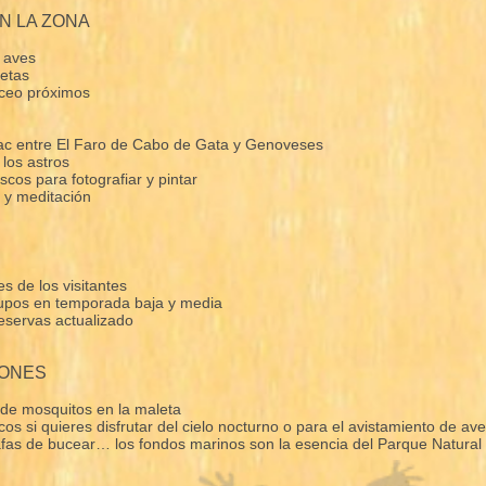
N LA ZONA
 aves
letas
uceo próximos
ac entre El Faro de Cabo de Gata y Genoveses
los astros
scos para fotografiar y pintar
n y meditación
s de los visitantes
rupos en temporada baja y media
eservas actualizado
ONES
 de mosquitos en la maleta
os si quieres disfrutar del cielo nocturno o para el avistamiento de av
afas de bucear… los fondos marinos son la esencia del Parque Natural